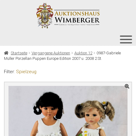
Zur
Zum
Navigation
Inhalt
springen
springen
HOME
Startseite
Vergangene Auktionen
Auktion 12
0987-Gabriele
Müller Porzellan Puppen Europe Edition 2007 u. 2008 2 St.
UNT
AUKTIONEN
AUS
Filter:
Spielzeug
UNT
BIETEN
AUS
UNT
VERGANGENE AUKTIONEN
AUS
ÜBER UNS
KONTAKT
NEWSLETTER