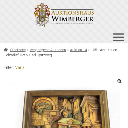
Zur
Zum
Navigation
Inhalt
springen
springen
HOME
Startseite
Vergangene Auktionen
Auktion 14
1051-Anri Italien
Holzrelief Motiv Carl Spitzweg
UNT
AUKTIONEN
AUS
Filter:
Varia
UNT
BIETEN
AUS
UNT
VERGANGENE AUKTIONEN
AUS
ÜBER UNS
KONTAKT
NEWSLETTER