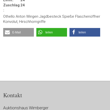
Limit:
24
Zuschlag
24
:
Othello Anton Wingen Jagdbesteck Spieße Flaschenöffner
Konvolut, Hirschhorngriffe
E-Mail
teilen
teilen
Kontakt
Auktionshaus Wimberger