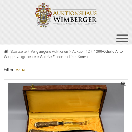
Zur
Zum
Navigation
Inhalt
springen
springen
HOME
Startseite
Vergangene Auktionen
Auktion 12
1099-Othello Anton
Wingen Jagdbesteck Spieße Flaschenöffner Konvolut
UNT
AUKTIONEN
AUS
Filter:
Varia
UNT
BIETEN
AUS
UNT
VERGANGENE AUKTIONEN
AUS
ÜBER UNS
KONTAKT
NEWSLETTER