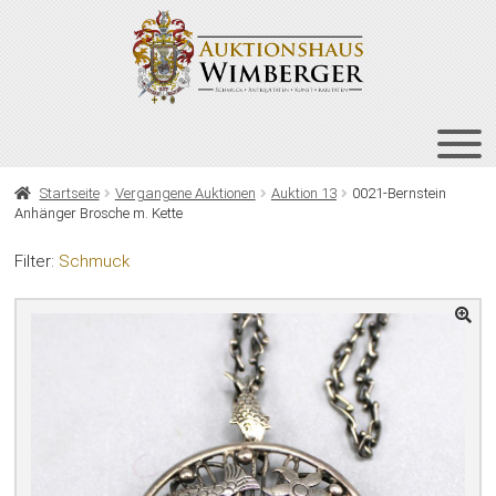
Zur
Zum
Navigation
Inhalt
springen
springen
HOME
Startseite
Vergangene Auktionen
Auktion 13
0021-Bernstein
Anhänger Brosche m. Kette
UNT
AUKTIONEN
AUS
Filter:
Schmuck
UNT
BIETEN
AUS
UNT
VERGANGENE AUKTIONEN
AUS
ÜBER UNS
KONTAKT
NEWSLETTER