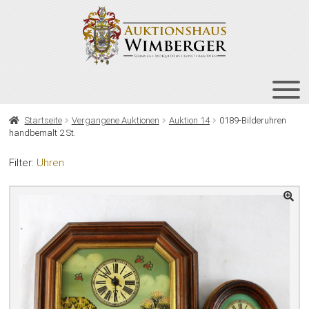
Zur
Zum
Navigation
Inhalt
springen
springen
HOME
Startseite
Vergangene Auktionen
Auktion 14
0189-Bilderuhren
handbemalt 2 St.
UNT
AUKTIONEN
AUS
Filter:
Uhren
UNT
BIETEN
AUS
UNT
VERGANGENE AUKTIONEN
AUS
ÜBER UNS
KONTAKT
NEWSLETTER