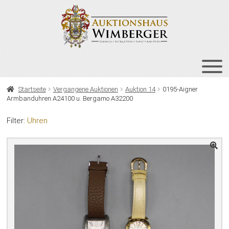
Zur
Zum
Navigation
Inhalt
springen
springen
HOME
Startseite
Vergangene Auktionen
Auktion 14
0195-Aigner
Armbanduhren A24100 u. Bergamo A32200
UNT
AUKTIONEN
AUS
Filter:
Uhren
UNT
BIETEN
AUS
UNT
VERGANGENE AUKTIONEN
AUS
ÜBER UNS
KONTAKT
NEWSLETTER