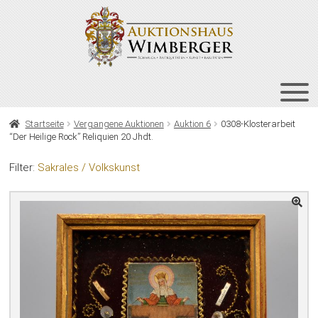
Zur
Zum
Navigation
Inhalt
springen
springen
HOME
Startseite
Vergangene Auktionen
Auktion 6
0308-Klosterarbeit
“Der Heilige Rock” Reliquien 20 Jhdt.
UNT
AUKTIONEN
AUS
Filter:
Sakrales / Volkskunst
UNT
BIETEN
AUS
UNT
VERGANGENE AUKTIONEN
AUS
ÜBER UNS
KONTAKT
NEWSLETTER