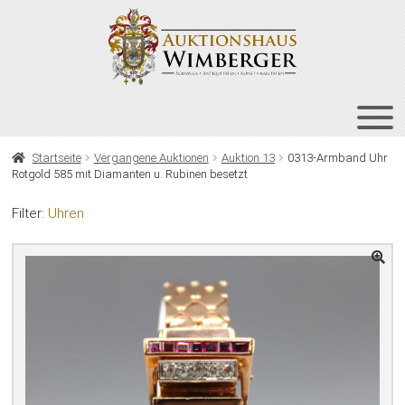
Zur
Zum
Navigation
Inhalt
springen
springen
HOME
Startseite
Vergangene Auktionen
Auktion 13
0313-Armband Uhr
Rotgold 585 mit Diamanten u. Rubinen besetzt
UNT
AUKTIONEN
AUS
Filter:
Uhren
UNT
BIETEN
AUS
UNT
VERGANGENE AUKTIONEN
AUS
ÜBER UNS
KONTAKT
NEWSLETTER