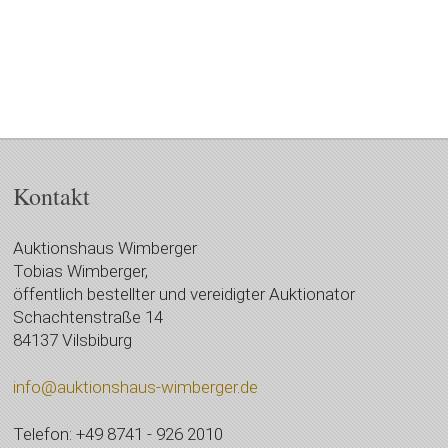
Kontakt
Auktionshaus Wimberger
Tobias Wimberger,
öffentlich bestellter und vereidigter Auktionator
Schachtenstraße 14
84137 Vilsbiburg
info@auktionshaus-wimberger.de
Telefon: +49 8741 - 926 2010