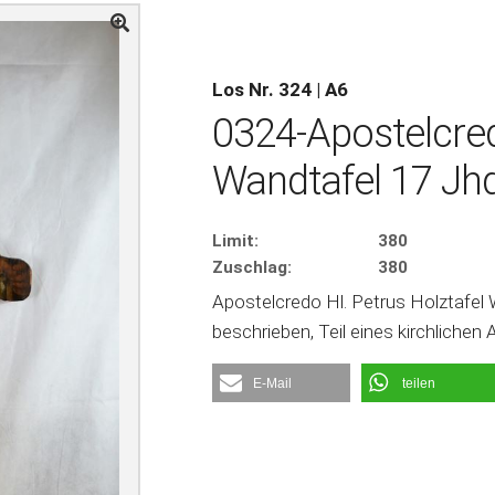
Los Nr. 324 | A6
0324-Apostelcred
Wandtafel 17 Jhd
Limit:
380
Zuschlag:
380
Apostelcredo Hl. Petrus Holztafel 
beschrieben, Teil eines kirchlichen
E-Mail
teilen