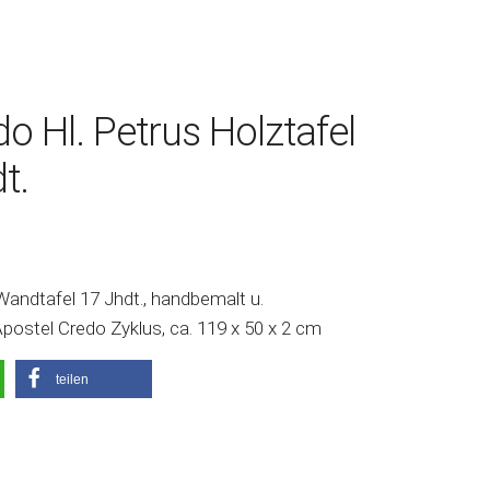
o Hl. Petrus Holztafel
t.
Wandtafel 17 Jhdt., handbemalt u.
 Apostel Credo Zyklus, ca. 119 x 50 x 2 cm
teilen