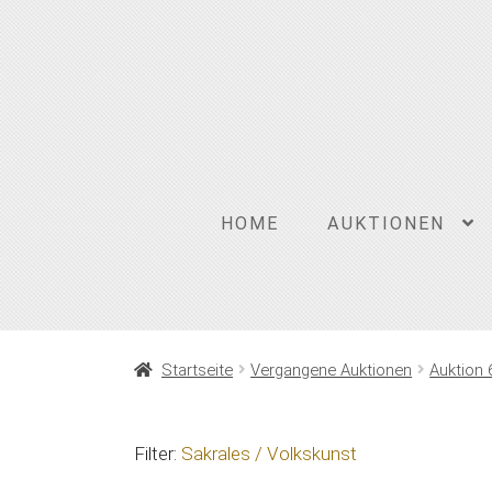
Zur
Zum
Navigation
Inhalt
springen
springen
HOME
AUKTIONEN
Startseite
Vergangene Auktionen
Auktion 
Filter:
Sakrales / Volkskunst