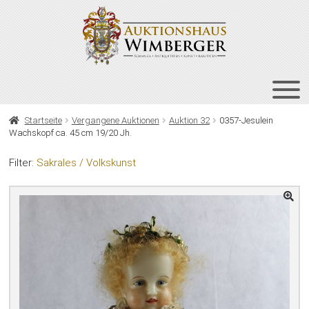
Zur
Zum
Navigation
Inhalt
springen
springen
HOME
Startseite
Vergangene Auktionen
Auktion 32
0357-Jesulein
Wachskopf ca. 45 cm 19/20 Jh.
UNT
AUKTIONEN
AUS
Filter:
Sakrales / Volkskunst
UNT
BIETEN
AUS
UNT
VERGANGENE AUKTIONEN
AUS
ÜBER UNS
KONTAKT
NEWSLETTER