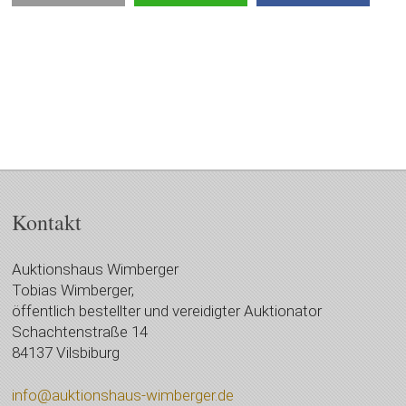
Kontakt
Auktionshaus Wimberger
Tobias Wimberger,
öffentlich bestellter und vereidigter Auktionator
Schachtenstraße 14
84137 Vilsbiburg
info@auktionshaus-wimberger.de