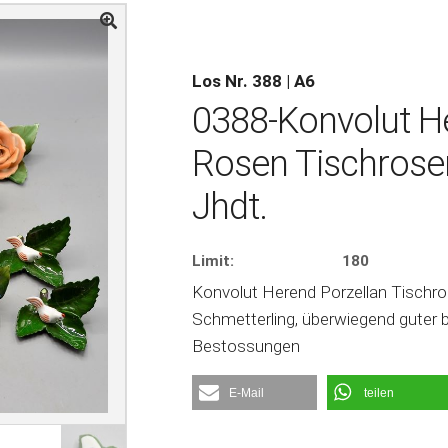
Los Nr. 388 | A6
0388-Konvolut H
Rosen Tischrosen
Jhdt.
Limit:
180
Konvolut Herend Porzellan Tischros
Schmetterling, überwiegend guter bi
Bestossungen
E-Mail
teilen