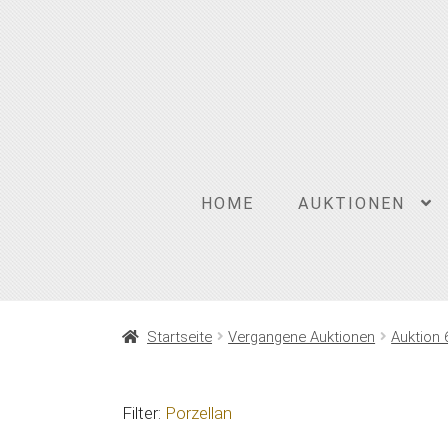
Zur
Zum
Navigation
Inhalt
springen
springen
HOME
AUKTIONEN
Startseite
Vergangene Auktionen
Auktion 
Filter:
Porzellan