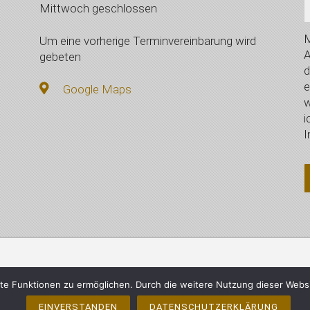
Mittwoch geschlossen
M
Um eine vorherige Terminvereinbarung wird
A
gebeten
d
e
Google Maps
w
i
I
mberger, Vilsbiburg - Alle Rechte vorbehalten
Impressum
e Funktionen zu ermöglichen. Durch die weitere Nutzung dieser Webs
EINVERSTANDEN
DATENSCHUTZERKLÄRUNG