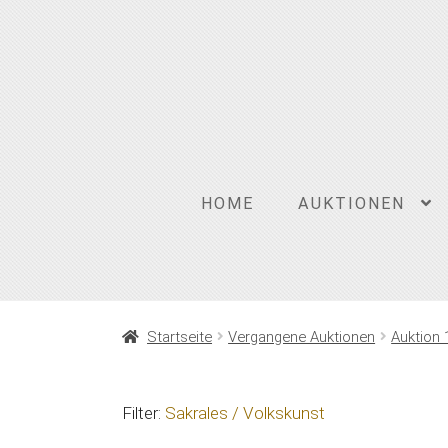
Zur
Zum
Navigation
Inhalt
springen
springen
HOME
AUKTIONEN
Startseite
Vergangene Auktionen
Auktion 
Filter:
Sakrales / Volkskunst