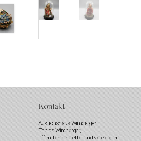
Kontakt
Auktionshaus Wimberger
Tobias Wimberger,
öffentlich bestellter und vereidigter