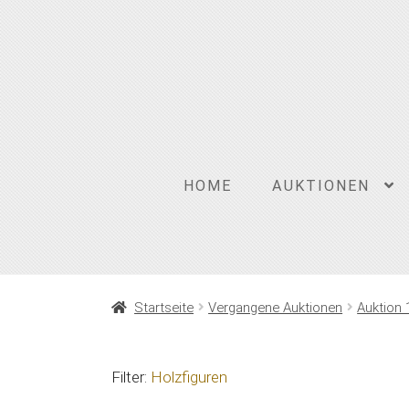
Zur
Zum
Navigation
Inhalt
springen
springen
HOME
AUKTIONEN
Startseite
Vergangene Auktionen
Auktion 
Filter:
Holzfiguren