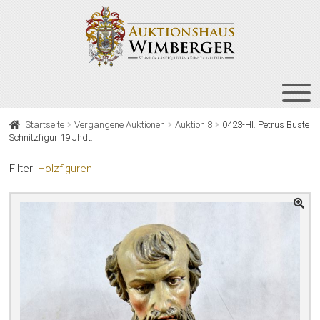
Zur
Zum
Navigation
Inhalt
springen
springen
HOME
Startseite
Vergangene Auktionen
Auktion 8
0423-Hl. Petrus Büste
Schnitzfigur 19 Jhdt.
UNT
AUKTIONEN
AUS
Filter:
Holzfiguren
UNT
BIETEN
AUS
UNT
VERGANGENE AUKTIONEN
AUS
ÜBER UNS
KONTAKT
NEWSLETTER