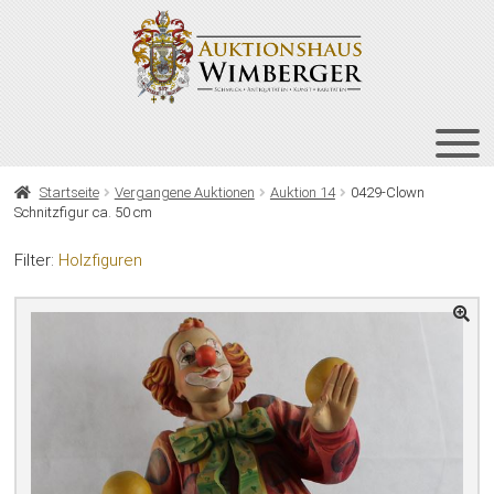
Zur
Zum
Navigation
Inhalt
springen
springen
HOME
Startseite
Vergangene Auktionen
Auktion 14
0429-Clown
Schnitzfigur ca. 50 cm
UNT
AUKTIONEN
AUS
Filter:
Holzfiguren
UNT
BIETEN
AUS
UNT
VERGANGENE AUKTIONEN
AUS
ÜBER UNS
KONTAKT
NEWSLETTER