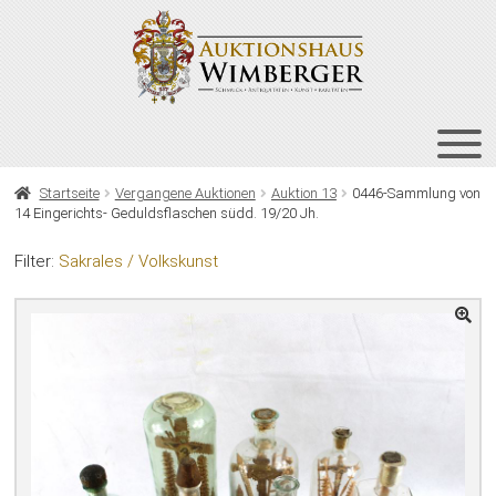
Zur
Zum
Navigation
Inhalt
springen
springen
HOME
Startseite
Vergangene Auktionen
Auktion 13
0446-Sammlung von
14 Eingerichts- Geduldsflaschen südd. 19/20 Jh.
UNT
AUKTIONEN
AUS
Filter:
Sakrales / Volkskunst
UNT
BIETEN
AUS
UNT
VERGANGENE AUKTIONEN
AUS
ÜBER UNS
KONTAKT
NEWSLETTER