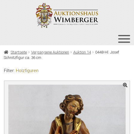
Zur
Zum
Navigation
Inhalt
springen
springen
HOME
Startseite
Vergangene Auktionen
Auktion 14
0448-Hl. Josef
Schnitzfigur ca. 36 cm
UNT
AUKTIONEN
AUS
Filter:
Holzfiguren
UNT
BIETEN
AUS
UNT
VERGANGENE AUKTIONEN
AUS
ÜBER UNS
KONTAKT
NEWSLETTER