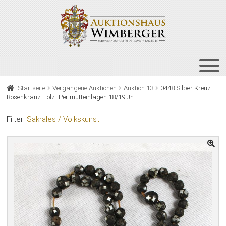
Zur
Zum
Navigation
Inhalt
springen
springen
HOME
Startseite
Vergangene Auktionen
Auktion 13
0448-Silber Kreuz
Rosenkranz Holz- Perlmutteinlagen 18/19 Jh.
UNT
AUKTIONEN
AUS
Filter:
Sakrales / Volkskunst
UNT
BIETEN
AUS
UNT
VERGANGENE AUKTIONEN
AUS
ÜBER UNS
KONTAKT
NEWSLETTER