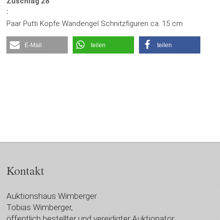
Zuschlag
28
:
Paar Putti Köpfe Wandengel Schnitzfiguren ca. 15 cm
E-Mail
teilen
teilen
Kontakt
Auktionshaus Wimberger
Tobias Wimberger,
öffentlich bestellter und vereidigter Auktionator