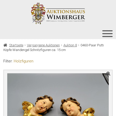
Zur
Zum
Navigation
Inhalt
springen
springen
HOME
Startseite
Vergangene Auktionen
Auktion 8
0460-Paar Putti
Köpfe Wandengel Schnitzfiguren ca. 15 cm
UNT
AUKTIONEN
AUS
Filter:
Holzfiguren
UNT
BIETEN
AUS
UNT
VERGANGENE AUKTIONEN
AUS
ÜBER UNS
KONTAKT
NEWSLETTER