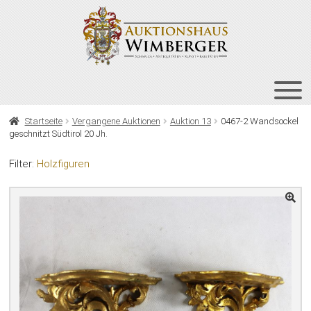
Zur
Zum
Navigation
Inhalt
springen
springen
HOME
Startseite
Vergangene Auktionen
Auktion 13
0467-2 Wandsockel
geschnitzt Südtirol 20 Jh.
UNT
AUKTIONEN
AUS
Filter:
Holzfiguren
UNT
BIETEN
AUS
UNT
VERGANGENE AUKTIONEN
AUS
ÜBER UNS
KONTAKT
NEWSLETTER