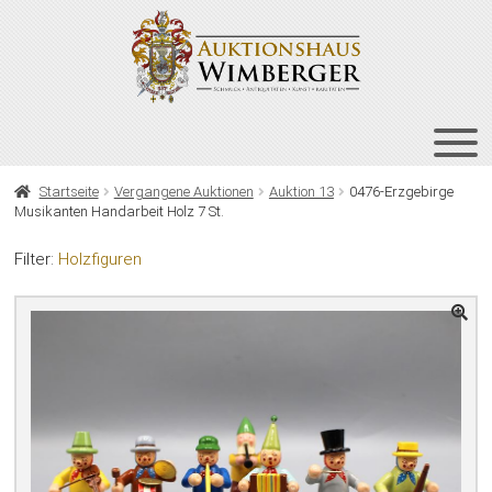
Zur
Zum
Navigation
Inhalt
springen
springen
HOME
Startseite
Vergangene Auktionen
Auktion 13
0476-Erzgebirge
Musikanten Handarbeit Holz 7 St.
UNT
AUKTIONEN
AUS
Filter:
Holzfiguren
UNT
BIETEN
AUS
UNT
VERGANGENE AUKTIONEN
AUS
ÜBER UNS
KONTAKT
NEWSLETTER