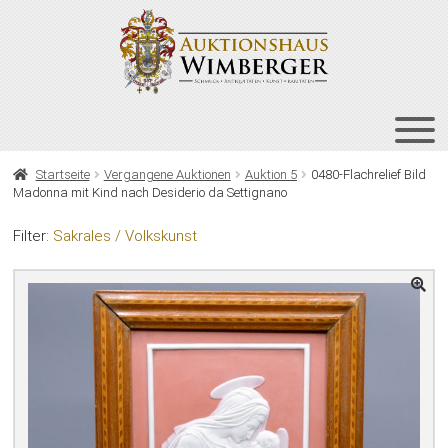
Zur
Zum
Navigation
Inhalt
springen
springen
HOME
Startseite
Vergangene Auktionen
Auktion 5
0480-Flachrelief Bild
Madonna mit Kind nach Desiderio da Settignano
UNT
AUKTIONEN
AUS
Filter:
Sakrales / Volkskunst
UNT
BIETEN
AUS
UNT
VERGANGENE AUKTIONEN
AUS
ÜBER UNS
KONTAKT
NEWSLETTER