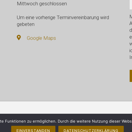
Mittwoch geschlossen
M
Um eine vorherige Terminvereinbarung wird
A
gebeten
d
e
Google Maps
w
i
I
mberger, Vilsbiburg - Alle Rechte vorbehalten
Impressum
e Funktionen zu ermöglichen. Durch die weitere Nutzung dieser Webs
EINVERSTANDEN
DATENSCHUTZERKLÄRUNG