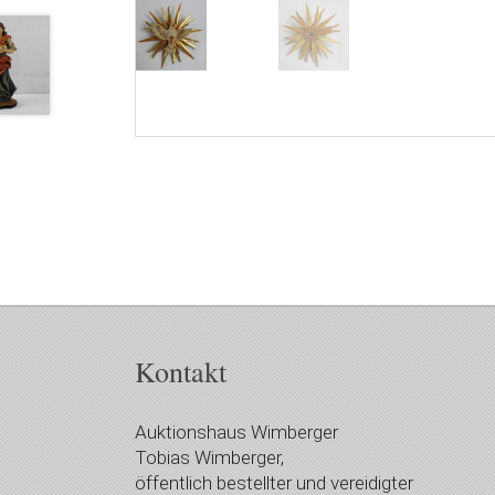
Kontakt
Auktionshaus Wimberger
Tobias Wimberger,
öffentlich bestellter und vereidigter