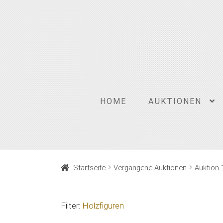
Zur
Zum
Navigation
Inhalt
springen
springen
HOME
AUKTIONEN
Startseite
Vergangene Auktionen
Auktion 
Filter:
Holzfiguren