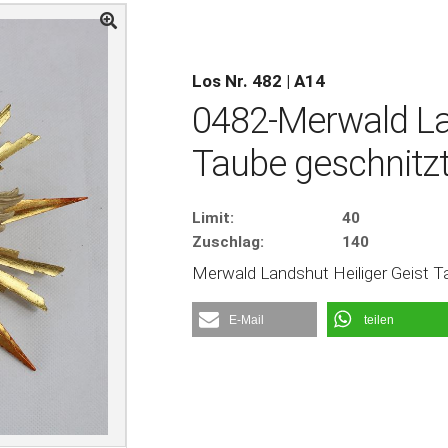
Los Nr. 482 | A14
0482-Merwald Lan
Taube geschnitzt
Limit:
40
Zuschlag:
140
Merwald Landshut Heiliger Geist T
E-Mail
teilen