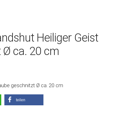
dshut Heiliger Geist
 Ø ca. 20 cm
aube geschnitzt Ø ca. 20 cm
teilen