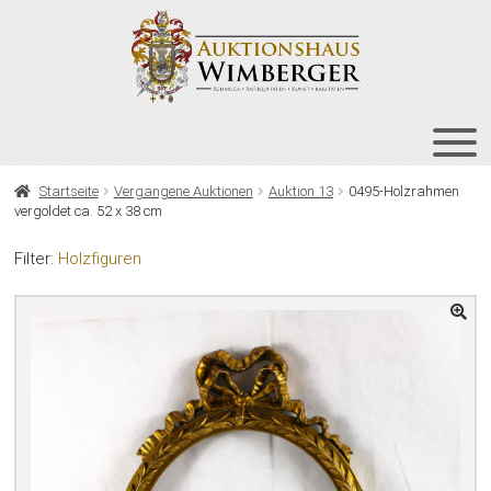
Zur
Zum
Navigation
Inhalt
springen
springen
HOME
Startseite
Vergangene Auktionen
Auktion 13
0495-Holzrahmen
vergoldet ca. 52 x 38 cm
UNT
AUKTIONEN
AUS
Filter:
Holzfiguren
UNT
BIETEN
AUS
UNT
VERGANGENE AUKTIONEN
AUS
ÜBER UNS
KONTAKT
NEWSLETTER