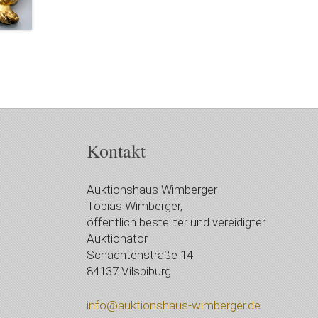
Kontakt
Auktionshaus Wimberger
Tobias Wimberger,
öffentlich bestellter und vereidigter
Auktionator
Schachtenstraße 14
84137 Vilsbiburg
info@auktionshaus-wimberger.de