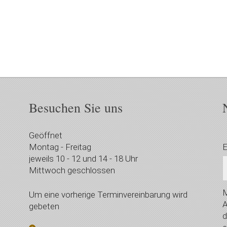
Besuchen Sie uns
Geöffnet
Montag - Freitag
E
jeweils 10 - 12 und 14 - 18 Uhr
Mittwoch geschlossen
M
Um eine vorherige Terminvereinbarung wird
A
gebeten
d