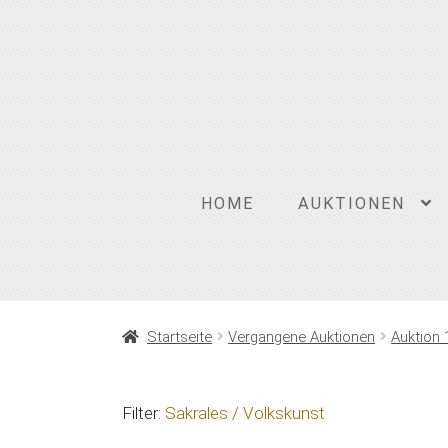
Zur
Zum
Navigation
Inhalt
springen
springen
HOME
AUKTIONEN
Startseite
Vergangene Auktionen
Auktion 
Filter:
Sakrales / Volkskunst