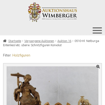
Zur
Zum
Navigation
Inhalt
springen
springen
HOME
Startseite
Vergangene Auktionen
Auktion 16
0510-Hl. Notburga
Entenliesl etc. überw. Schnitzfiguren Konvolut
UNT
AUKTIONEN
AUS
Filter:
Holzfiguren
UNT
BIETEN
AUS
UNT
VERGANGENE AUKTIONEN
AUS
ÜBER UNS
KONTAKT
NEWSLETTER