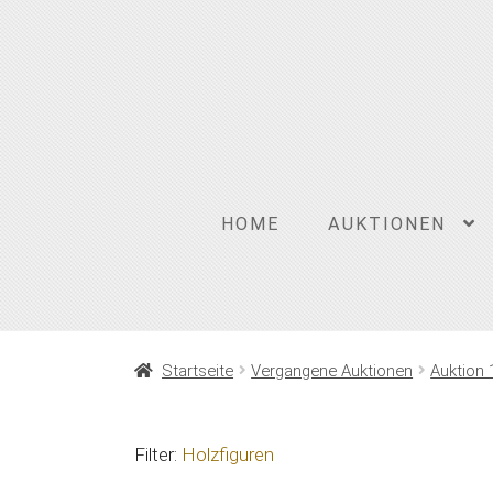
Zur
Zum
Navigation
Inhalt
springen
springen
HOME
AUKTIONEN
Startseite
Vergangene Auktionen
Auktion 
Filter:
Holzfiguren