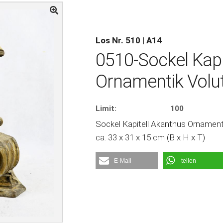
Los Nr. 510 | A14
0510-Sockel Kapi
Ornamentik Volut
Limit:
100
Sockel Kapitell Akanthus Ornamenti
ca. 33 x 31 x 15 cm (B x H x T)
E-Mail
teilen