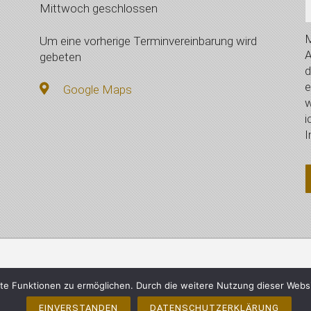
Mittwoch geschlossen
M
Um eine vorherige Terminvereinbarung wird
A
gebeten
d
e
Google Maps
w
i
I
mberger, Vilsbiburg - Alle Rechte vorbehalten
Impressum
e Funktionen zu ermöglichen. Durch die weitere Nutzung dieser Webs
EINVERSTANDEN
DATENSCHUTZERKLÄRUNG