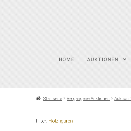
Zur
Zum
Navigation
Inhalt
springen
springen
HOME
AUKTIONEN
Startseite
Vergangene Auktionen
Auktion 
Filter:
Holzfiguren