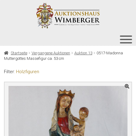
Zur
Zum
Navigation
Inhalt
springen
springen
HOME
Startseite
Vergangene Auktionen
Auktion 13
0517-Madonna
Muttergottes Massefigur ca. 53 cm
UNT
AUKTIONEN
AUS
Filter:
Holzfiguren
UNT
BIETEN
AUS
UNT
VERGANGENE AUKTIONEN
AUS
ÜBER UNS
KONTAKT
NEWSLETTER