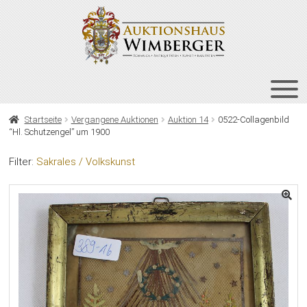
Zur
Zum
Navigation
Inhalt
springen
springen
HOME
Startseite
Vergangene Auktionen
Auktion 14
0522-Collagenbild
“Hl. Schutzengel” um 1900
UNT
AUKTIONEN
AUS
Filter:
Sakrales / Volkskunst
UNT
BIETEN
AUS
UNT
VERGANGENE AUKTIONEN
AUS
ÜBER UNS
KONTAKT
NEWSLETTER