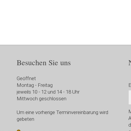
Besuchen Sie uns
Geöffnet
Montag - Freitag
E
jeweils 10 - 12 und 14 - 18 Uhr
Mittwoch geschlossen
M
Um eine vorherige Terminvereinbarung wird
A
gebeten
d