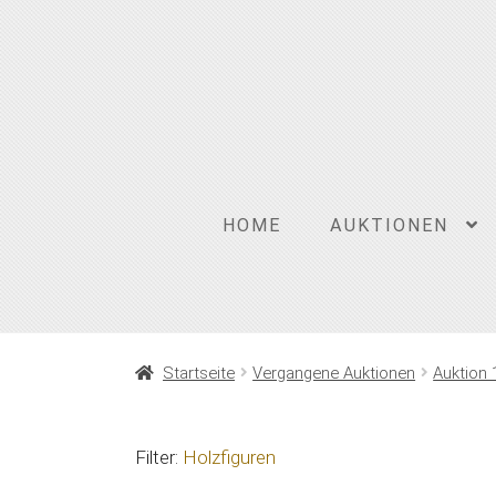
Zur
Zum
Navigation
Inhalt
springen
springen
HOME
AUKTIONEN
Startseite
Vergangene Auktionen
Auktion 
Filter:
Holzfiguren