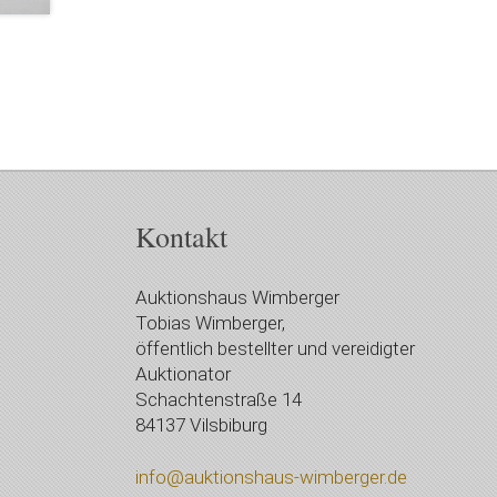
Kontakt
Auktionshaus Wimberger
Tobias Wimberger,
öffentlich bestellter und vereidigter
Auktionator
Schachtenstraße 14
84137 Vilsbiburg
info@auktionshaus-wimberger.de