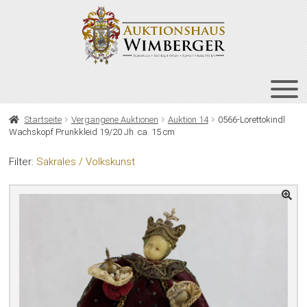
Zur
Zum
Navigation
Inhalt
springen
springen
HOME
Startseite
Vergangene Auktionen
Auktion 14
0566-Lorettokindl
Wachskopf Prunkkleid 19/20 Jh. ca. 15 cm
UNT
AUKTIONEN
AUS
Filter:
Sakrales / Volkskunst
UNT
BIETEN
AUS
UNT
VERGANGENE AUKTIONEN
AUS
ÜBER UNS
KONTAKT
NEWSLETTER