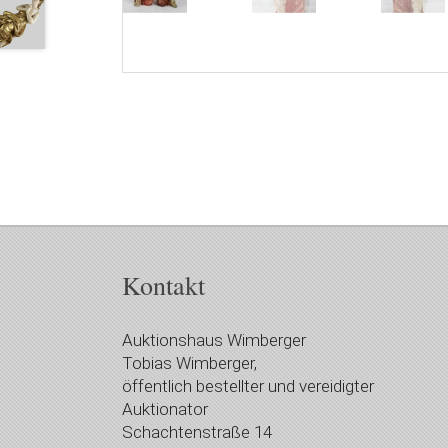
Kontakt
Auktionshaus Wimberger
Tobias Wimberger,
öffentlich bestellter und vereidigter
Auktionator
Schachtenstraße 14