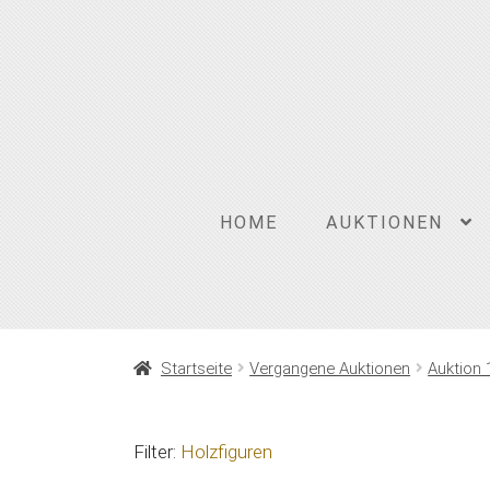
Zur
Zum
Navigation
Inhalt
springen
springen
HOME
AUKTIONEN
Startseite
Vergangene Auktionen
Auktion 
Filter:
Holzfiguren