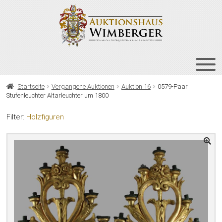
Zur
Zum
Navigation
Inhalt
springen
springen
HOME
Startseite
Vergangene Auktionen
Auktion 16
0579-Paar
Stufenleuchter Altarleuchter um 1800
UNT
AUKTIONEN
AUS
Filter:
Holzfiguren
UNT
BIETEN
AUS
UNT
VERGANGENE AUKTIONEN
AUS
ÜBER UNS
KONTAKT
NEWSLETTER