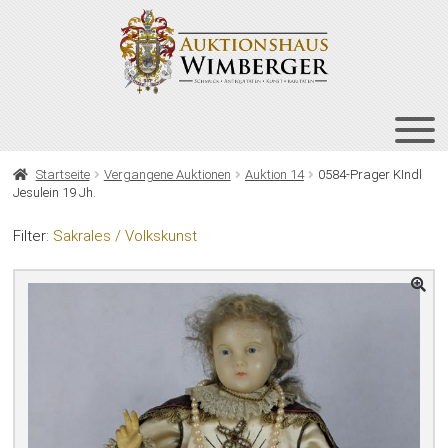
Zur
Zum
Navigation
Inhalt
springen
springen
HOME
Startseite
Vergangene Auktionen
Auktion 14
0584-Prager KIndl
Jesulein 19 Jh.
UNT
AUKTIONEN
AUS
Filter:
Sakrales / Volkskunst
UNT
BIETEN
AUS
UNT
VERGANGENE AUKTIONEN
AUS
ÜBER UNS
KONTAKT
NEWSLETTER