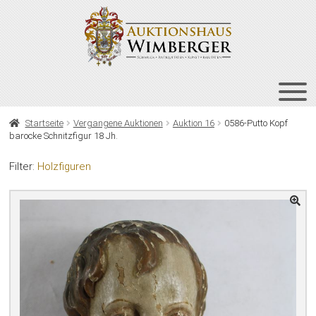
Zur
Zum
Navigation
Inhalt
springen
springen
HOME
Startseite
Vergangene Auktionen
Auktion 16
0586-Putto Kopf
barocke Schnitzfigur 18 Jh.
UNT
AUKTIONEN
AUS
Filter:
Holzfiguren
UNT
BIETEN
AUS
UNT
VERGANGENE AUKTIONEN
AUS
ÜBER UNS
KONTAKT
NEWSLETTER