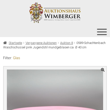
Zur
Zum
Navigation
Inhalt
springen
springen
HOME
Startseite
Vergangene Auktionen
Auktion 8
0589-Schachtenbach
Waschschüssel pink Jugendstil mundgeblasen ca. Ø 40 cm
UNT
AUKTIONEN
AUS
Filter:
Glas
UNT
BIETEN
AUS
UNT
VERGANGENE AUKTIONEN
AUS
ÜBER UNS
KONTAKT
NEWSLETTER