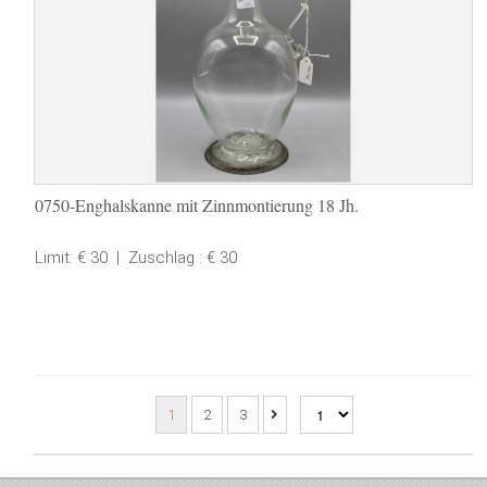
0750-Enghalskanne mit Zinnmontierung 18 Jh.
Limit: € 30
|
Zuschlag : € 30
1
2
3