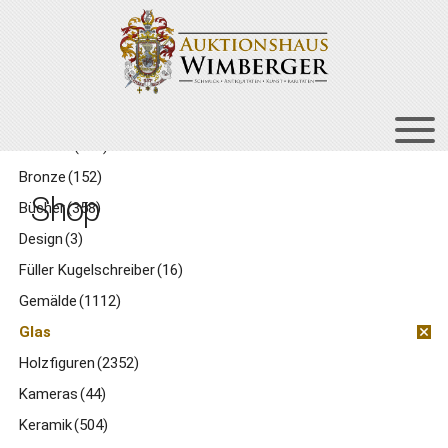
Zur
Zum
Navigation
Inhalt
springen
springen
Kategorien
Asiatika
(175)
HOME
Bronze
(152)
Shop
Bücher
(358)
UNT
AUKTIONEN
AUS
Design
(3)
UNT
BIETEN
Füller Kugelschreiber
(16)
AUS
UNT
VERGANGENE AUKTIONEN
Gemälde
(1112)
AUS
Glas
ÜBER UNS
Holzfiguren
(2352)
KONTAKT
Kameras
(44)
NEWSLETTER
Keramik
(504)