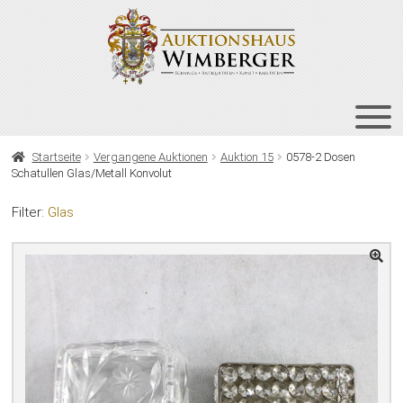
Zur
Zum
Navigation
Inhalt
springen
springen
HOME
Startseite
Vergangene Auktionen
Auktion 15
0578-2 Dosen
Schatullen Glas/Metall Konvolut
UNT
AUKTIONEN
AUS
Filter:
Glas
UNT
BIETEN
AUS
UNT
VERGANGENE AUKTIONEN
AUS
ÜBER UNS
KONTAKT
NEWSLETTER