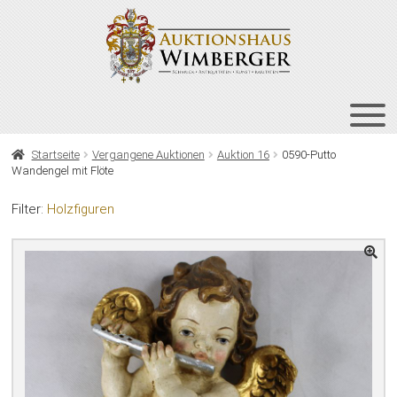
Zur
Zum
Navigation
Inhalt
springen
springen
HOME
Startseite
Vergangene Auktionen
Auktion 16
0590-Putto
Wandengel mit Flöte
UNT
AUKTIONEN
AUS
Filter:
Holzfiguren
UNT
BIETEN
AUS
UNT
VERGANGENE AUKTIONEN
AUS
ÜBER UNS
KONTAKT
NEWSLETTER