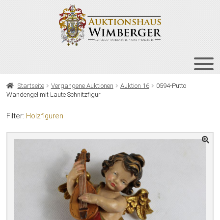
Zur
Zum
Navigation
Inhalt
springen
springen
HOME
Startseite
Vergangene Auktionen
Auktion 16
0594-Putto
Wandengel mit Laute Schnitzfigur
UNT
AUKTIONEN
AUS
Filter:
Holzfiguren
UNT
BIETEN
AUS
UNT
VERGANGENE AUKTIONEN
AUS
ÜBER UNS
KONTAKT
NEWSLETTER