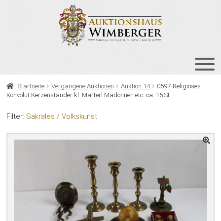
Zur
Zum
Navigation
Inhalt
springen
springen
HOME
Startseite
Vergangene Auktionen
Auktion 14
0597-Religiöses
Konvolut Kerzenständer kl. Marterl Madonnen etc. ca. 15 St.
UNT
AUKTIONEN
AUS
Filter:
Sakrales / Volkskunst
UNT
BIETEN
AUS
UNT
VERGANGENE AUKTIONEN
AUS
ÜBER UNS
KONTAKT
NEWSLETTER