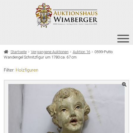
Zur
Zum
Navigation
Inhalt
springen
springen
HOME
Startseite
Vergangene Auktionen
Auktion 16
0599-Putto
Wandengel Schnitzfigur um 1780 ca. 67 cm
UNT
AUKTIONEN
AUS
Filter:
Holzfiguren
UNT
BIETEN
AUS
UNT
VERGANGENE AUKTIONEN
AUS
ÜBER UNS
KONTAKT
NEWSLETTER