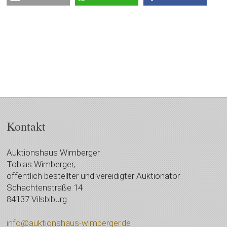
Kontakt
Auktionshaus Wimberger
Tobias Wimberger,
öffentlich bestellter und vereidigter Auktionator
Schachtenstraße 14
84137 Vilsbiburg
info@auktionshaus-wimberger.de