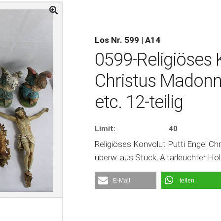
Los Nr. 599 | A14
0599-Religiöses 
Christus Madonn
etc. 12-teilig
Limit:
40
Religiöses Konvolut Putti Engel Ch
überw. aus Stuck, Altarleuchter H
E-Mail
teilen