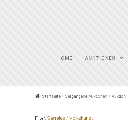
Zur
Zum
Navigation
Inhalt
springen
springen
HOME
AUKTIONEN
Startseite
Vergangene Auktionen
Auktion 
Filter:
Sakrales / Volkskunst