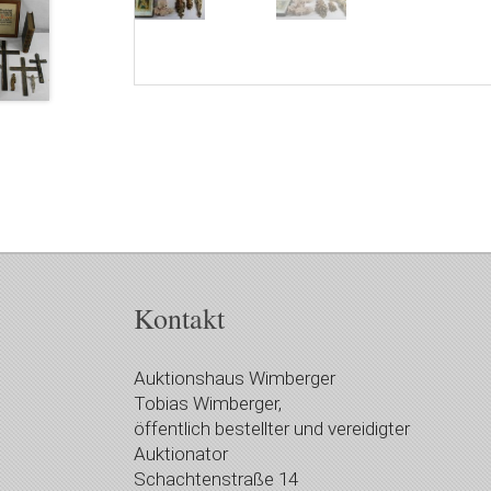
Kontakt
Auktionshaus Wimberger
Tobias Wimberger,
öffentlich bestellter und vereidigter
Auktionator
Schachtenstraße 14