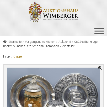
Zur
Zum
Navigation
Inhalt
springen
springen
HOME
Startseite
Vergangene Auktionen
Auktion 8
0602-6 Bierkrüge
überw. München Straßenbahn Trambahn 2 Zinnteller
UNT
AUKTIONEN
AUS
Filter:
Krüge
UNT
BIETEN
AUS
UNT
VERGANGENE AUKTIONEN
AUS
ÜBER UNS
KONTAKT
NEWSLETTER