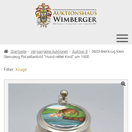
Zur
Zum
Navigation
Inhalt
springen
springen
HOME
Startseite
Vergangene Auktionen
Auktion 8
0603-Bierkrug klein
Steinzeug Porzellanbild “Hund rettet Kind” um 1900
UNT
AUKTIONEN
AUS
Filter:
Krüge
UNT
BIETEN
AUS
UNT
VERGANGENE AUKTIONEN
AUS
ÜBER UNS
KONTAKT
NEWSLETTER