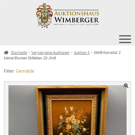
Zur
Zum
Navigation
Inhalt
springen
springen
HOME
Startseite
Vergangene Auktionen
Auktion 5
0608-Konvolut 2
kleine Blumen Stilleben 20 Jhdt.
UNT
AUKTIONEN
AUS
Filter:
Gemälde
UNT
BIETEN
AUS
UNT
VERGANGENE AUKTIONEN
AUS
ÜBER UNS
KONTAKT
NEWSLETTER