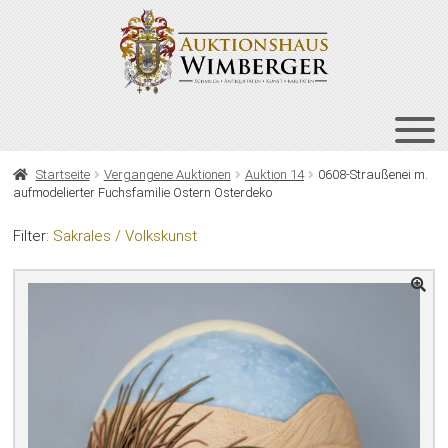
Zur
Zum
Navigation
Inhalt
springen
springen
HOME
Startseite
Vergangene Auktionen
Auktion 14
0608-Straußenei m.
aufmodelierter Fuchsfamilie Ostern Osterdeko
UNT
AUKTIONEN
AUS
Filter:
Sakrales / Volkskunst
UNT
BIETEN
AUS
UNT
VERGANGENE AUKTIONEN
AUS
ÜBER UNS
KONTAKT
NEWSLETTER