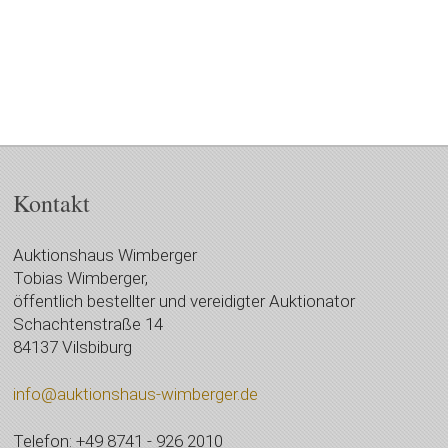
Kontakt
Auktionshaus Wimberger
Tobias Wimberger,
öffentlich bestellter und vereidigter Auktionator
Schachtenstraße 14
84137 Vilsbiburg
info@auktionshaus-wimberger.de
Telefon: +49 8741 - 926 2010