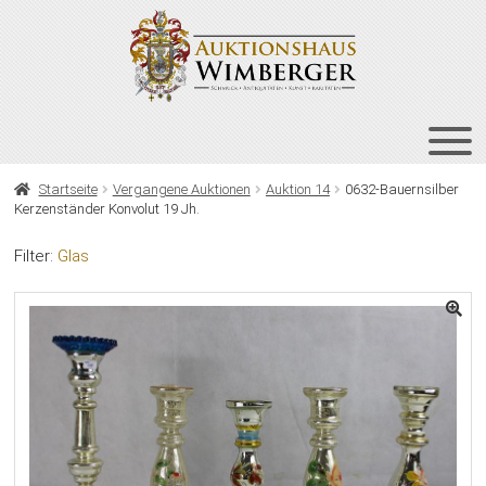
Zur
Zum
Navigation
Inhalt
springen
springen
HOME
Startseite
Vergangene Auktionen
Auktion 14
0632-Bauernsilber
Kerzenständer Konvolut 19 Jh.
UNT
AUKTIONEN
AUS
Filter:
Glas
UNT
BIETEN
AUS
UNT
VERGANGENE AUKTIONEN
AUS
ÜBER UNS
KONTAKT
NEWSLETTER