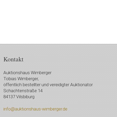
Kontakt
Auktionshaus Wimberger
Tobias Wimberger,
öffentlich bestellter und vereidigter Auktionator
Schachtenstraße 14
84137 Vilsbiburg
info@auktionshaus-wimberger.de